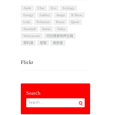
aside
chat
eco
ecology
energy
gallery
image
K Show
link
pollution
power
quote
standard
status
video
wind power
同向雙螺桿押出機
塑料展
展覽
橡膠展
Flickr
Search