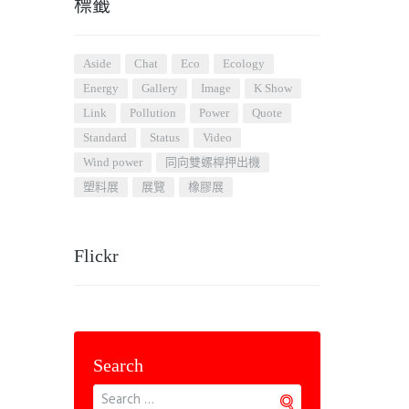
標籤
aside
chat
eco
ecology
energy
gallery
image
K Show
link
pollution
power
quote
standard
status
video
wind power
同向雙螺桿押出機
塑料展
展覽
橡膠展
Flickr
Search