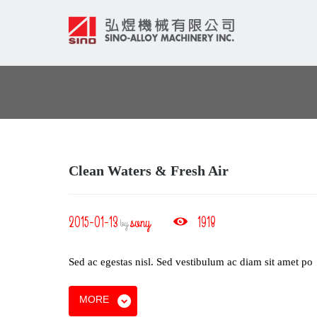
Clean Waters & Fresh Air
2015-01-13
sony
1918
by
Sed ac egestas nisl. Sed vestibulum ac diam sit amet po
MORE