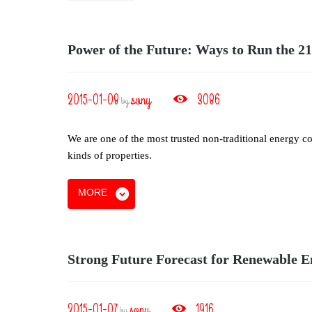
Power of the Future: Ways to Run the 2
2015-01-08
sony
3086
by
We are one of the most trusted non-traditional energy c
kinds of properties.
MORE
Strong Future Forecast for Renewable E
2015-01-07
sony
1916
by