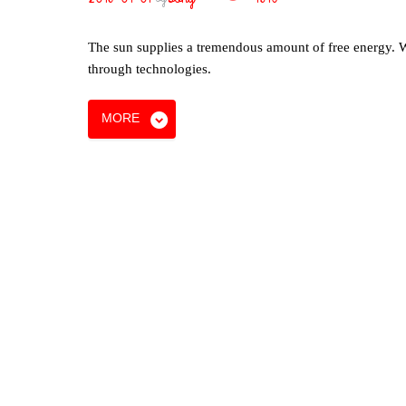
The sun supplies a tremendous amount of free energy. We
through technologies.
MORE